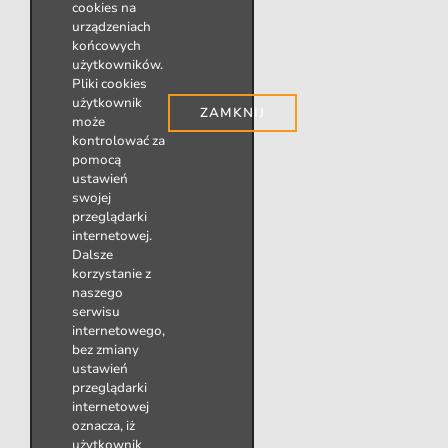
cookies na
urządzeniach
końcowych
użytkowników.
Pliki cookies
użytkownik
ZAMKNIJ
może
kontrolować za
pomocą
ustawień
swojej
przeglądarki
internetowej.
Dalsze
korzystanie z
naszego
serwisu
internetowego,
bez zmiany
ustawień
przeglądarki
internetowej
oznacza, iż
użytkownik