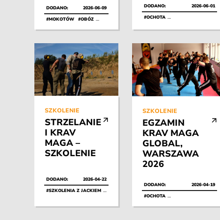
DODANO:
2026-06-01
DODANO:
2026-06-09
#OCHOTA
#SZKOLENIA Z ANIĄ
#MOKOTÓW
#OBÓZ
#WARSZAWA
SZKOLENIE
SZKOLENIE
STRZELANIE
EGZAMIN
I KRAV
KRAV MAGA
MAGA –
GLOBAL,
SZKOLENIE
WARSZAWA
2026
DODANO:
2026-04-22
DODANO:
2026-04-19
#SZKOLENIA Z JACKIEM
#ZAKOŃCZONE
#OCHOTA
#SZKOLENIA Z JACKI