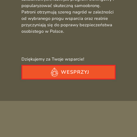
popularyzować skuteczną samoobronę.
Patroni otrzymują szereg nagród w zależności
od wybranego progu wsparcia oraz realnie
przyczyniają się do poprawy bezpieczeństwa
osobistego w Polsce.
Dziękujemy za Twoje wsparcie!
WESPRZYJ
Judo w Japonii –
Uczę się Judo w Japonii
podziękowania
cz. 2 | Jacek Walczak
Wydrukowaliśmy niewielkie grafiki w technice linorytu, aby wręczyć zawodnikom Judo, z kt
Trening judo w jednym z najładniejszych dojo 