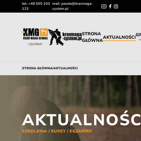
tel:
+48 505 103
mail:
poczta@kravmaga-
123
system.pl
STRONA
G
AKTUALNOŚCI
GŁÓWNA
STRONA GŁÓWNA
/
AKTUALNOŚCI
AKTUALNOŚC
SZKOLENIA / KURSY / EGZAMINY