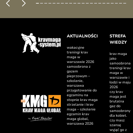
AKTUALNOŚCI
STREFA
WIEDZY
wakacyjne
treningi krav
krav maga
maga w
jako
warszawie 2026
samoobrona
samoobrona z
treningi krav
gazem
maga w
pieprzowym –
warszawie i
szkolenie,
łodzi w maju
warszawa
2026
przygotowanie do
czy krav
egzaminu na
maga jest
stopnie krav maga
brutalna
strzelanie i krav
gaz do
maga – szkolenie
samoobrony
egzamin krav
dla kobiet.
maga global,
czy masz
warszawa 2026
szansę
wyjąć go z