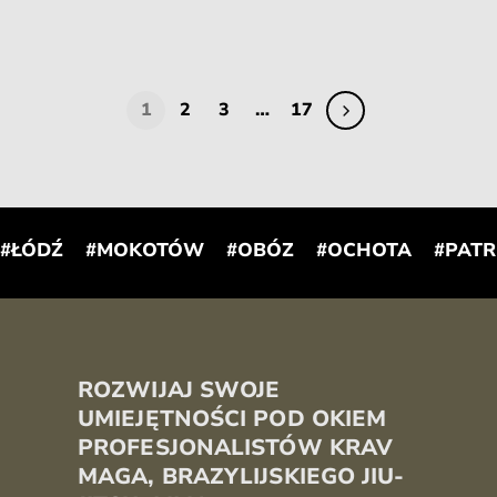
1
2
3
…
17
#ŁÓDŹ
#MOKOTÓW
#OBÓZ
#OCHOTA
#PATR
ROZWIJAJ SWOJE
UMIEJĘTNOŚCI POD OKIEM
PROFESJONALISTÓW KRAV
MAGA, BRAZYLIJSKIEGO JIU-